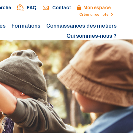
erche
FAQ
Contact
Mon espace
Créer un compte
tés
Formations
Connaissances des métiers
Qui sommes-nous ?