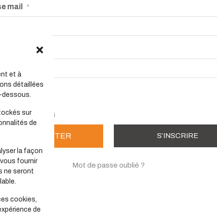
e mail
*
 passe
*
nt et à
ons détaillées
ler
i-dessous.
tockés sur
 souvenir de moi
onnalités de
S’INSCRIRE
lyser la façon
 vous fournir
Mot de passe oublié ?
s ne seront
able.
ces cookies,
 expérience de