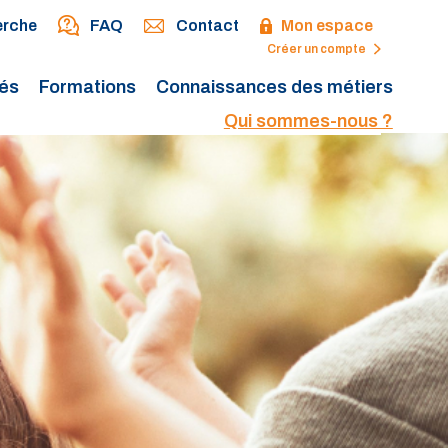
erche
FAQ
Contact
Mon espace
Créer un compte
tés
Formations
Connaissances des métiers
Qui sommes-nous ?