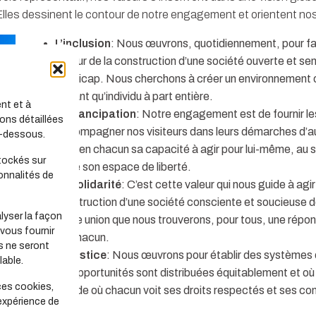
 Elles dessinent le contour de notre engagement et orientent nos
L’inclusion
: Nous œuvrons, quotidiennement, pour favo
autour de la construction d’une société ouverte et sensi
handicap. Nous cherchons à créer un environnement où
en tant qu’individu à part entière.
nt et à
L’émancipation
: Notre engagement est de fournir le
ons détaillées
accompagner nos visiteurs dans leurs démarches d’a
i-dessous.
ainsi en chacun sa capacité à agir pour lui-même, au s
tockés sur
et de son espace de liberté.
onnalités de
La solidarité
: C’est cette valeur qui nous guide à agi
construction d’une société consciente et soucieuse de
lyser la façon
cette union que nous trouverons, pour tous, une répon
 vous fournir
de chacun.
s ne seront
La justice
: Nous œuvrons pour établir des systèmes 
able.
les opportunités sont distribuées équitablement et o
ces cookies,
monde où chacun voit ses droits respectés et ses con
 expérience de