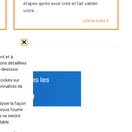
étapes après avoir créé et fait valider
votre...
Lire la suite
nt et à
ons détaillées
i-dessous.
vrez toutes les
tockés sur
onnalités de
ions
notre FAQ
lyser la façon
 vous fournir
s ne seront
able.