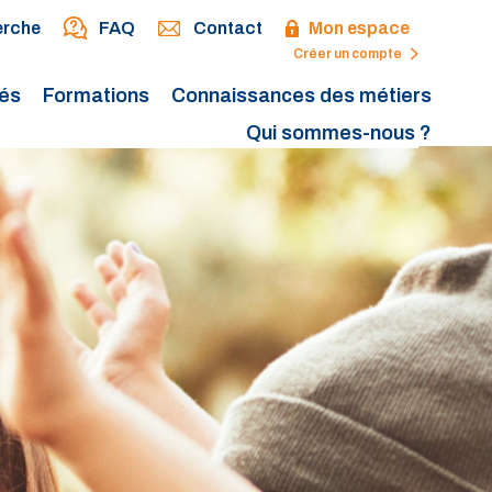
erche
FAQ
Contact
Mon espace
Créer un compte
tés
Formations
Connaissances des métiers
Qui sommes-nous ?