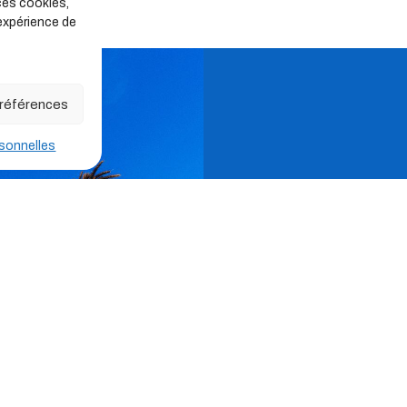
ces cookies,
 expérience de
 préférences
sonnelles
Qui somme
Bienvenue ch
la rencontre unique de 
professionnels
des se
du tourisme social et fam
Nous avons créé une
p
comprenant un portail d
ressources essentielles,