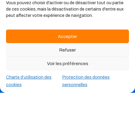
Vous pouvez choisir d'activer ou de désactiver tout ou partie
de ces cookies, mais la désactivation de certains d'entre eux
peut affecter votre expérience de navigation.
Qui sommes-nous ?
Bienvenue chez Planet’Anim
Accepter
par Hexopée,
Refuser
la rencontre unique de deux entités proposant
Voir les préférences
d’
accompagner les professionnels
des secteurs de
l’éducation populaire, de l’animation, du sport, du
Charte d’utilisation des
Protection des données
tourisme social et familial et des foyers et services pour
cookies
personnelles
jeunes travailleurs.
Nous avons créé une
plateforme complète
de
services pour tous, comprenant un portail d’emploi
constamment mis à jour, une grande variété de
ressources essentielles, des fiches métier détaillées ainsi
qu’une large offre de formation.