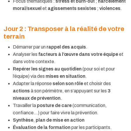
Focus thématiques :
stress et burn-out
;
harcèlement
moral/sexuel
et
agissements sexistes
;
violences
.
Jour 2 : Transposer à la réalité de votre
terrain
Démarrer par un
rappel des acquis
.
Analyser les
facteurs à l’œuvre dans votre équipe
et
dans votre contexte.
Repérer les signes au quotidien
(pour soi et pour
l’équipe) via des
mises en situation
.
Adapter la réponse
selon son rôle
et choisir des
actions
à son périmètre, en s’appuyant sur les
3
niveaux de prévention
.
Travailler la
posture de care
(communication,
confiance…) pour faire vivre la prévention.
Synthèse
,
plan de mise en action
Évaluation de la formation
par les participants.