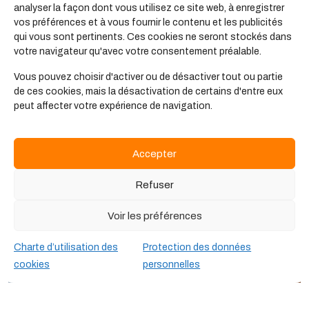
analyser la façon dont vous utilisez ce site web, à enregistrer
découverte et d’orientation
vos préférences et à vous fournir le contenu et les publicités
qui vous sont pertinents. Ces cookies ne seront stockés dans
L’évolution structurelle du marché de l’emploi en
votre navigateur qu'avec votre consentement préalable.
France est aujourd’hui particulièrement marquée
dans les secteurs à forte utilité sociale. Elle...
Vous pouvez choisir d'activer ou de désactiver tout ou partie
de ces cookies, mais la désactivation de certains d'entre eux
Lire la suite
peut affecter votre expérience de navigation.
Accepter
Refuser
Voir les préférences
Charte d’utilisation des
Protection des données
cookies
personnelles