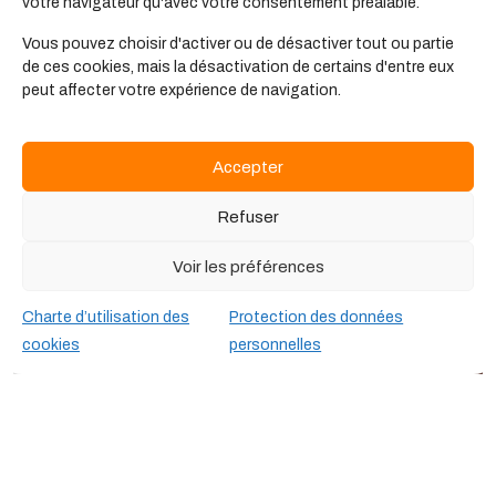
Secteur de
votre navigateur qu'avec votre consentement préalable.
l'éducation populaire et de l'animation
Vous pouvez choisir d'activer ou de désactiver tout ou partie
Les formations
de ces cookies, mais la désactivation de certains d'entre eux
peut affecter votre expérience de navigation.
Accepter
Refuser
Voir les préférences
Charte d’utilisation des
Protection des données
cookies
personnelles
Secteur de
l'éducation populaire et de l'animation
Les offres d'emplois