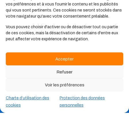
vos préférences et à vous fournir le contenu et les publicités
qui vous sont pertinents. Ces cookies ne seront stockés dans
votre navigateur qu'avec votre consentement préalable.
Vous pouvez choisir d'activer ou de désactiver tout ou partie
de ces cookies, mais la désactivation de certains d'entre eux
peut affecter votre expérience de navigation.
Qui sommes-nous ?
Accepter
Bienvenue chez Planet’Anim
Refuser
par Hexopée,
Voir les préférences
la rencontre unique de deux entités proposant
d’
accompagner les professionnels
des secteurs de
Charte d’utilisation des
Protection des données
l’éducation populaire, de l’animation, du sport, du
cookies
personnelles
tourisme social et familial et des foyers et services pour
jeunes travailleurs.