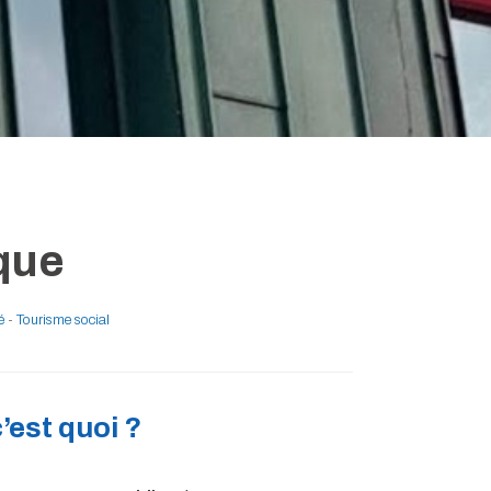
que
é
-
Tourisme social
est quoi ?