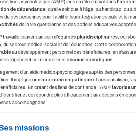
e médico-psychologique (AMP) joue un rôle crucial dans
l’accom
ation de dépendance
, qu’elle soit due à l’âge, au handicap, ou 
s de ces personnes pour faciliter leur intégration sociale et le ma
activités
de la vie quotidienne et des actions éducatives adaptée
 travaille souvent au sein
d’équipes pluridisciplinaires
, collab
, du secteur médico-social et de l’éducation. Cette collaboratio
rable
au développement personnel des bénéficiaires, en s’assur
sés répondent au mieux à leurs
besoins spécifiques
.
gagement d’un aide médico-psychologique auprès des personnes
dien. Il implique
une approche empathique
et personnalisée, vis
énéficiaires. En créant des liens de confiance, l’AMP
favorise u
 d’identifier et de répondre plus efficacement aux besoins émoti
onnes accompagnées.
Ses missions