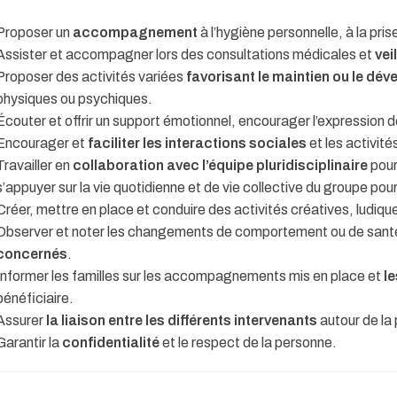
Proposer un
accompagnement
à l’hygiène personnelle, à la prise
Assister et accompagner lors des consultations médicales et
vei
Proposer des activités variées
favorisant le maintien ou le dé
physiques ou psychiques.
Écouter et offrir un support émotionnel, encourager l’expression 
Encourager et
faciliter les interactions sociales
et les activit
Travailler en
collaboration avec l’équipe pluridisciplinaire
pour
s’appuyer sur la vie quotidienne et de vie collective du groupe pou
Créer, mettre en place et conduire des activités créatives, ludiqu
Observer et noter les changements de comportement ou de santé
concernés
.
Informer les familles sur les accompagnements mis en place et
le
bénéficiaire.
Assurer
la liaison entre les différents intervenants
autour de l
Garantir la
confidentialité
et le respect de la personne.