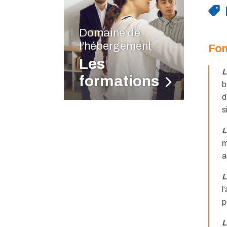
Domaine de
l'hébergement
Fon
Les
L
formations
b
d
s
L
m
a
L
l
p
L