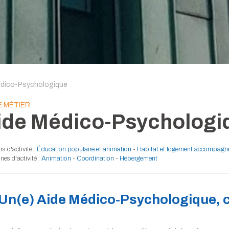
édico-Psychologique
E MÉTIER
ide Médico-Psychologi
s d'activité :
Éducation populaire et animation
-
Habitat et logement accompagn
es d'activité :
Animation
-
Coordination
-
Hébergement
Un(e) Aide Médico-Psychologique, c’