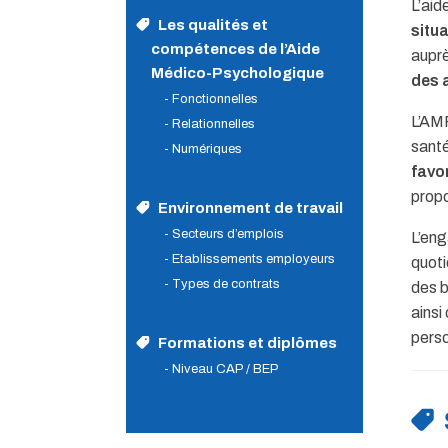
L’aid
Les qualités et
situ
compétences de l’Aide
auprè
Médico-Psychologique
des 
- Fonctionnelles
L’AMP
- Relationnelles
santé
- Numériques
favo
propo
Environnement de travail
- Secteurs d’emplois
L’en
- Etablissements employeurs
quoti
- Types de contrats
des b
ainsi
pers
Formations et diplômes
- Niveau CAP / BEP