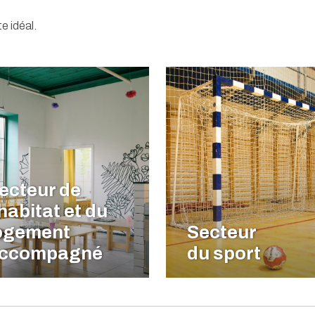
e idéal.
ecteur de
'habitat et du
ogement
Secteur
ccompagné
du sport