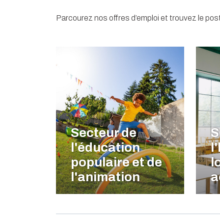
Parcourez nos offres d’emploi et trouvez le post
Secteur de
S
l'éducation
l
populaire et de
l
l'animation
a