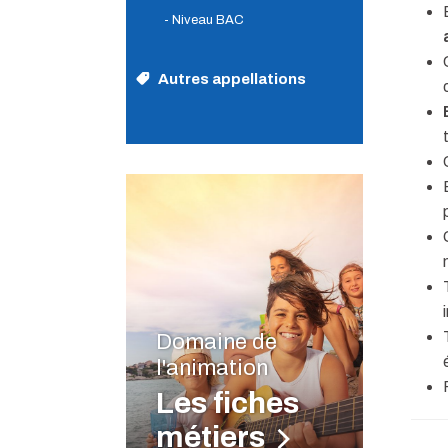
- Niveau BAC
Autres appellations
Domaine de
l'animation
Les fiches
métiers