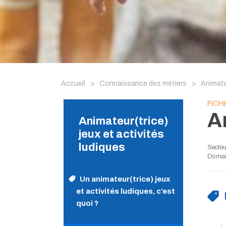
Accueil
>
Connaissance des métiers
>
Animateu
FICH
A
Animateur(trice)
jeux et activités
ludiques
Secteur
Domain
Un animateur(trice) jeux
et activités ludiques, c’est
quoi ?