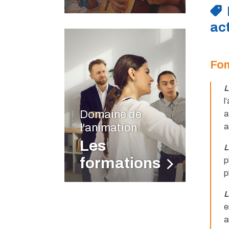
act
Fon
L
l
Domaine de
a
l'animation
a
Les
L
formations
p
p
L
e
a