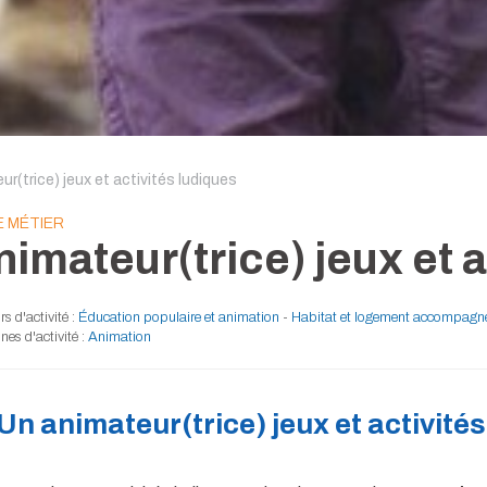
r(trice) jeux et activités ludiques
E MÉTIER
nimateur(trice) jeux et a
s d'activité :
Éducation populaire et animation
-
Habitat et logement accompagn
es d'activité :
Animation
Un animateur(trice) jeux et activités