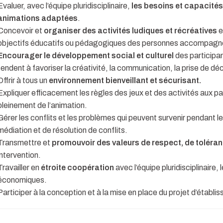
Evaluer, avec l’équipe pluridisciplinaire,
les besoins et capacités
animations adaptées
.
Concevoir et
organiser des activités ludiques et récréatives
e
objectifs éducatifs ou pédagogiques des personnes accompagn
Encourager le développement social et culturel
des participan
tendent à favoriser la créativité, la communication, la prise de dé
Offrir à tous un
environnement bienveillant et sécurisant.
Expliquer efficacement les règles des jeux et des activités aux pa
pleinement de l’animation.
Gérer les conflits et les problèmes qui peuvent survenir pendant le
médiation et de résolution de conflits.
Transmettre et
promouvoir des valeurs de respect, de toléra
intervention.
Travailler en
étroite coopération
avec l’équipe pluridisciplinaire,
économiques.
Participer à la conception et à la mise en place du projet d’établi