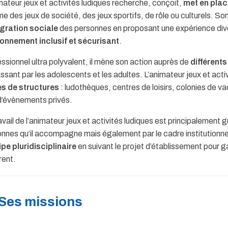
mateur jeux et activités ludiques recherche, conçoit,
met en place
 des jeux de société, des jeux sportifs, de rôle ou culturels. So
égration sociale
des personnes en proposant une expérience diver
ronnement inclusif et sécurisant
.
ssionnel ultra polyvalent, il mène son action auprès de
différent
ssant par les adolescents et les adultes. L’animateur jeux et acti
es de structures
: ludothèques, centres de loisirs, colonies de 
d’évènements privés.
avail de l’animateur jeux et activités ludiques est principalement 
nnes qu’il accompagne mais également par le cadre institutionnel.
ipe pluridisciplinaire
en suivant le projet d’établissement pour 
rent.
Ses missions