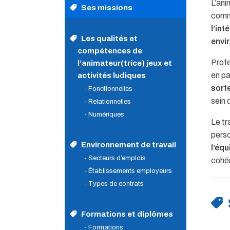
L’ani
Ses missions
comme
l’int
Les qualités et
envi
compétences de
Profe
l’animateur(trice) jeux et
en pa
activités ludiques
sort
- Fonctionnelles
sein 
- Relationnelles
- Numériques
Le tr
perso
Environnement de travail
l’équ
- Secteurs d’emplois
cohé
- Établissements employeurs
- Types de contrats
Formations et diplômes
- Formations