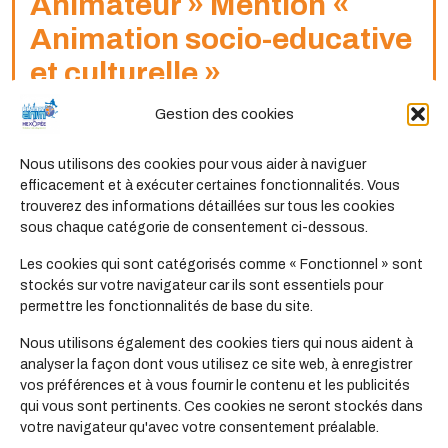
Animateur » Mention «
Animation socio-educative
et culturelle »
Gestion des cookies
Découvrez le BPJEPS Animation Socio-Éducative et
Culturelle, une formation professionnelle qui vous
Nous utilisons des cookies pour vous aider à naviguer
prépare à un métier passionnant et humain : celui...
efficacement et à exécuter certaines fonctionnalités. Vous
trouverez des informations détaillées sur tous les cookies
sous chaque catégorie de consentement ci-dessous.
Les cookies qui sont catégorisés comme « Fonctionnel » sont
stockés sur votre navigateur car ils sont essentiels pour
permettre les fonctionnalités de base du site.
Nous utilisons également des cookies tiers qui nous aident à
Formation
analyser la façon dont vous utilisez ce site web, à enregistrer
vos préférences et à vous fournir le contenu et les publicités
CPJEPS AAVQ «
qui vous sont pertinents. Ces cookies ne seront stockés dans
votre navigateur qu'avec votre consentement préalable.
Animateur d’activités et de