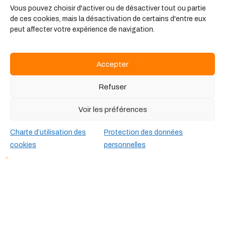
Vie Quotidienne »
Vous pouvez choisir d'activer ou de désactiver tout ou partie
de ces cookies, mais la désactivation de certains d'entre eux
peut affecter votre expérience de navigation.
Premier niveau de formation en animation, le CPJEPS
permet d’exercer des fonctions d’animateur dans
Accepter
différents types de structures et auprès de...
Refuser
Voir les préférences
Charte d’utilisation des
Protection des données
cookies
personnelles
Formation
Animateur d’Équitation
Formez-vous au métier de l’animation équestre ! Le
diplôme AE vous permet d’enseigner du niveau