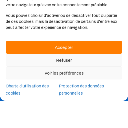
Les offres d'emplois
votre navigateur qu'avec votre consentement préalable.
Vous pouvez choisir d'activer ou de désactiver tout ou partie
de ces cookies, mais la désactivation de certains d'entre eux
peut affecter votre expérience de navigation.
Accepter
Refuser
Voir les préférences
Charte d’utilisation des
Protection des données
Qui sommes-nous ?
cookies
personnelles
Bienvenue chez Planet’Anim
par Hexopée,
la rencontre unique de deux entités proposant