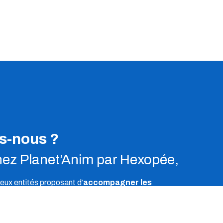
s-nous ?
ez Planet’Anim par Hexopée,
deux entités proposant d’
accompagner les
cteurs de l’éducation populaire, de l’animation, du sport,
ilial et des foyers et services pour jeunes travailleurs.