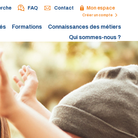
erche
FAQ
Contact
Mon espace
Créer un compte
tés
Formations
Connaissances des métiers
Qui sommes-nous ?