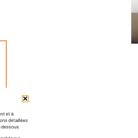
nt et à
ons détaillées
i-dessous.