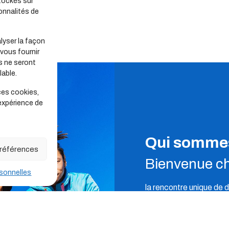
tockés sur
onnalités de
lyser la façon
 vous fournir
s ne seront
able.
ces cookies,
 expérience de
Qui somme
 préférences
Bienvenue ch
sonnelles
la rencontre unique de 
professionnels
des se
du tourisme social et fam