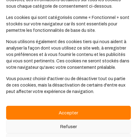
CPJEPS AAVQ AS –
sous chaque catégorie de consentement ci-dessous.
Animateur.trice
Les cookies qui sont catégorisés comme « Fonctionnel » sont
d’Activités et de Vie
stockés sur votre navigateur car ils sont essentiels pour
permettre les fonctionnalités de base du site.
Quotidienne
Nous utilisons également des cookies tiers qui nous aident à
analyser la façon dont vous utilisez ce site web, à enregistrer
vos préférences et à vous fournir le contenu et les publicités
Le titulaire du CPJEPS conduit des activités de
qui vous sont pertinents. Ces cookies ne seront stockés dans
loisirs dans le cadre du projet de la structure.
votre navigateur qu'avec votre consentement préalable.
L’emploi visé est celui d’animateur...
Vous pouvez choisir d'activer ou de désactiver tout ou partie
de ces cookies, mais la désactivation de certains d'entre eux
peut affecter votre expérience de navigation.
Accepter
Formation
Refuser