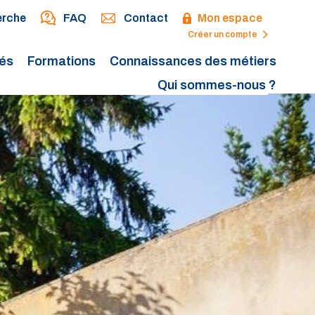
erche
FAQ
Contact
Mon espace
Créer un compte
tés
Formations
Connaissances des métiers
Qui sommes-nous ?