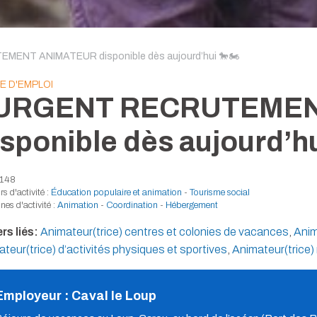
ENT ANIMATEUR disponible dès aujourd’hui 🐎🏍️
E D'EMPLOI
️URGENT RECRUTEME
isponible dès aujourd’hu
6148
s d'activité :
Éducation populaire et animation
-
Tourisme social
es d'activité :
Animation
-
Coordination
-
Hébergement
rs liés:
Animateur(trice) centres et colonies de vacances
,
Anim
teur(trice) d’activités physiques et sportives
,
Animateur(trice)
Employeur : Caval le Loup