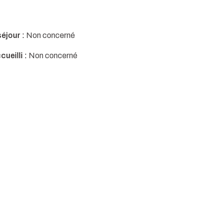
éjour :
Non concerné
cueilli :
Non concerné