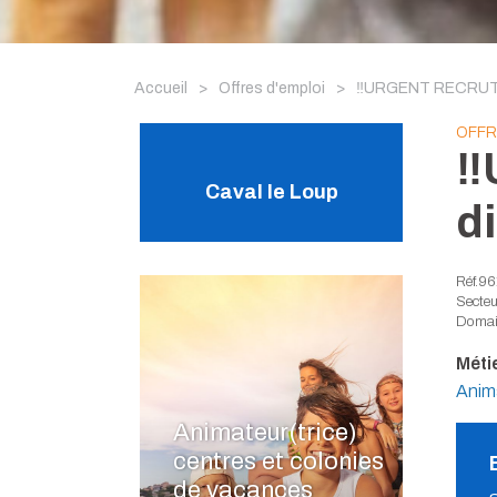
Accueil
>
Offres d'emploi
>
‼️URGENT RECRUTEM
OFFR
‼
Caval le Loup
d
Réf.9
Secteur
Domain
Métie
Anima
Animateur(trice)
centres et colonies
de vacances