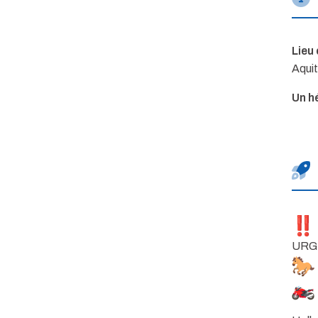
Lieu 
Aquit
Un h
URGE