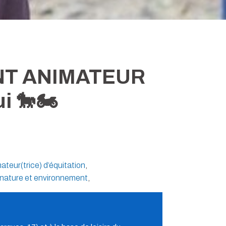
NT ANIMATEUR
i 🐎🏍️
ateur(trice) d’équitation
,
 nature et environnement
,