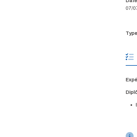
Date
07/0
Type
Expé
Diplô