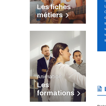
S
Les fiches
L
C
métiers
d
s
v
v
s
Animation
Les
formations