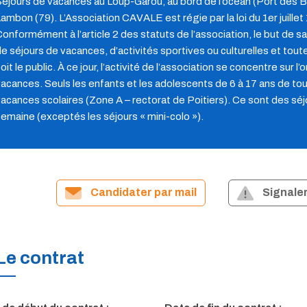
éjours de vacances au Loup-Garou, au bord de l’océan (Port des Bar
ambon (79). L’Association CAVALE est régie par la loi du 1er juillet
onformément à l’article 2 des statuts de l’association, le but de sa 
e séjours de vacances, d’activités sportives ou culturelles et to
oit le public. À ce jour, l’activité de l’association se concentre sur 
acances. Seuls les enfants et les adolescents de 6 à 17 ans de t
acances scolaires (Zone A – rectorat de Poitiers). Ce sont des s
emaine (exceptés les séjours « mini-colo »).
Candidater par mail
Signaler
Le contrat