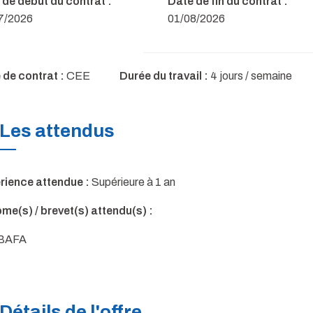
 de début du contrat :
Date de fin du contrat :
7/2026
01/08/2026
 de contrat :
CEE
Durée du travail :
4 jours / semaine
Les attendus
rience attendue :
Supérieure à 1 an
me(s) / brevet(s) attendu(s) :
BAFA
Détails de l'offre