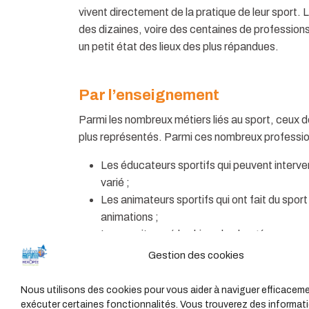
vivent directement de la pratique de leur sport. 
des dizaines, voire des centaines de professions
un petit état des lieux des plus répandues.
Par l’enseignement
Parmi les nombreux métiers liés au sport, ceux 
plus représentés. Parmi ces nombreux professi
Les éducateurs sportifs qui peuvent interve
varié ;
Les animateurs sportifs qui ont fait du sport 
animations ;
Les moniteurs (de ski ou de plongée par exem
domaine de compétence ;
Gestion des cookies
Les professeurs de sport ou d’EPS qui interv
d’ailleurs près de 37 000 en 2021 ;
Nous utilisons des cookies pour vous aider à naviguer efficaceme
L’entraineur ;
exécuter certaines fonctionnalités. Vous trouverez des informati