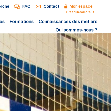
erche
FAQ
Contact
Mon espace
Créer un compte
tés
Formations
Connaissances des métiers
Qui sommes-nous ?