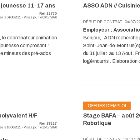
s jeunesse 11-17 ans
ASSO ADN // Cuisinie
Réf.92730
ée le 04/06/2026 - Mise à jour le 06/07/2026
DÉBUT DE CONTRAT : 04/07/2
Employeur : Associati
e, le coordinateur animation
Bonjour, ADN recherche p
n jeunesse comprenant :
Saint-Jean-de-Mont un(e) c
 de mineurs des pré-ados
du 31 juillet au 13 Aout. F
logé/nourris . Elaboration
OFFRES D'EMPLOI
polyvalent H/F
Stage BAFA – août 20
Robotique
Réf.93827
ée le 15/06/2026 - Mise à jour le 15/07/2026
rte
DÉBUT DE CONTRAT : 06/07/2