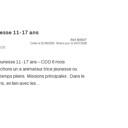
nesse 11-17 ans
Réf.60507
Créée le 23/06/2025 - Mise à jour le 20/07/2026
026
 jeunesse 11-17 ans – CDD 6 mois
chons un.e animateur.trice jeunesse ou
temps pleins. Missions principales : Dans le
s, en lien avec les...