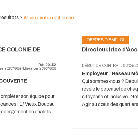
 résultats ?
.
Affinez votre recherche
OFFRES D'EMPLOI
CE COLONIE DE
Directeur.trice d’Acc
Réf.20152
DÉBUT DE CONTRAT : 06/04/2
ée le 02/07/2024 - Mise à jour le 09/07/2026
Employeur : Réseau Mô
DECOUVERTE
Qui sommes-nous ? Depuis
révèle le potentiel de cha
compléter son équipe pour
citoyenne et inclusive. Notr
vacances : 1/ Vieux Boucau
Agir au cœur des quartiers
-Hébergement en chalets -