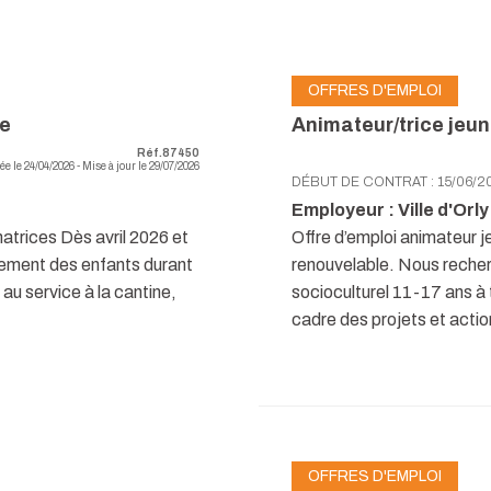
OFFRES D'EMPLOI
re
Animateur/trice jeu
Réf.87450
ée le 24/04/2026 - Mise à jour le 29/07/2026
DÉBUT DE CONTRAT : 15/06/2
Employeur : Ville d'Orly
atrices Dès avril 2026 et
Offre d’emploi animateur
rement des enfants durant
renouvelable. Nous recher
au service à la cantine,
socioculturel 11-17 ans à 
cadre des projets et action
OFFRES D'EMPLOI